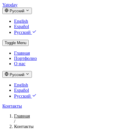
Yatoday
Русский
English
Español
Русский
Toggle Menu
Главная
Портфолио
О нас
Русский
English
Español
Русский
Контакты
Главная
/
Контакты