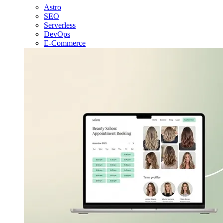
Astro
SEO
Serverless
DevOps
E-Commerce